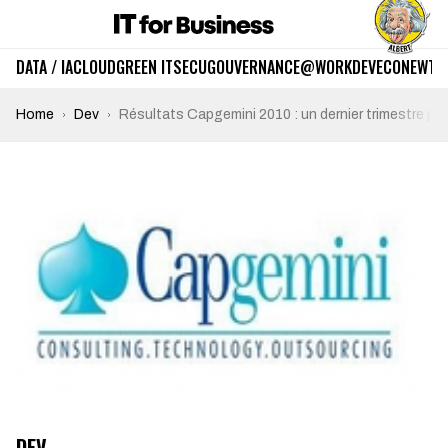
DATA / IA
CLOUD
GREEN IT
SECU
GOUVERNANCE
@WORK
DEV
ECO
NEWTE
Home
Dev
Résultats Capgemini 2010 : un dernier trimestre pr
DEV