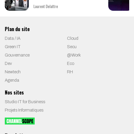
Laurent Delattre
Plan du site
Data / IA
Cloud
Green IT
Secu
Gouvernance
@Work
Dev
Eco
Newtech
RH
Agenda
Nos sites
Studio IT for Business
Projets Informatiques