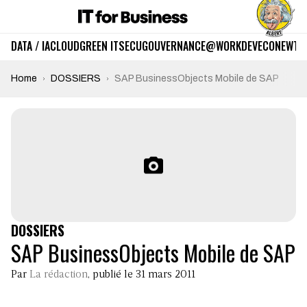
DATA / IA
CLOUD
GREEN IT
SECU
GOUVERNANCE
@WORK
DEV
ECO
NEWTE
Home
DOSSIERS
SAP BusinessObjects Mobile de SAP
DOSSIERS
SAP BusinessObjects Mobile de SAP
Par
La rédaction
, publié le 31 mars 2011