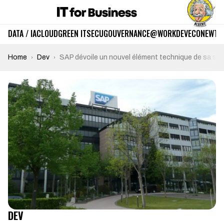
DATA / IA
CLOUD
GREEN IT
SECU
GOUVERNANCE
@WORK
DEV
ECO
NEWTE
Home
Dev
SAP dévoile un nouvel élément technique de sa str
DEV