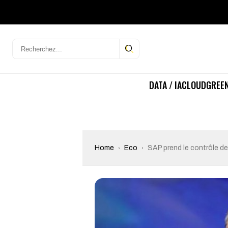
DATA / IA
CLOUD
GREEN
Home
Eco
SAP prend le contrôle d