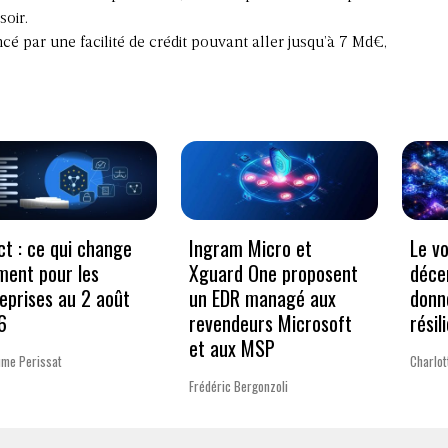
soir.
ncé par une facilité de crédit pouvant aller jusqu’à 7 Md€,
Le v
ct : ce qui change
Ingram Micro et
déce
ment pour les
Xguard One proposent
donn
eprises au 2 août
un EDR managé aux
résil
6
revendeurs Microsoft
et aux MSP
Charlo
ume Perissat
Frédéric Bergonzoli