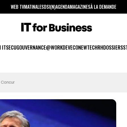
WEB TV
MATINALES
DSI(N)
AGENDA
MAGAZINES
À LA DEMANDE
 IT
SECU
GOUVERNANCE
@WORK
DEV
ECO
NEWTECH
RH
DOSSIERS
S
e Concur