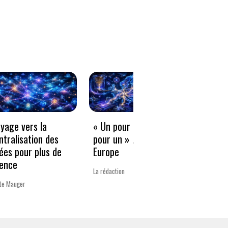
oyage vers la
« Un pour tous, tous
Freel
ntralisation des
pour un » … sauf en
compé
ées pour plus de
Europe
diffu
ience
l’org
La rédaction
tte Mauger
Xavier B