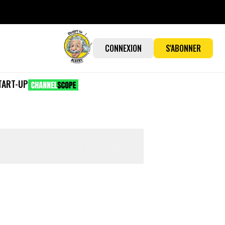
CONNEXION
S'ABONNER
TART-UP