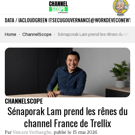
DATA / IA
CLOUD
GREEN IT
SECU
GOUVERNANCE
@WORK
DEV
ECO
NEWTE
Home
ChannelScope
Sénaporak Lam prend les rênes du channe
CHANNELSCOPE
Sénaporak Lam prend les rênes du
channel France de Trellix
Par
Vincent Verhaeghe
, publié le 15 mai 2026