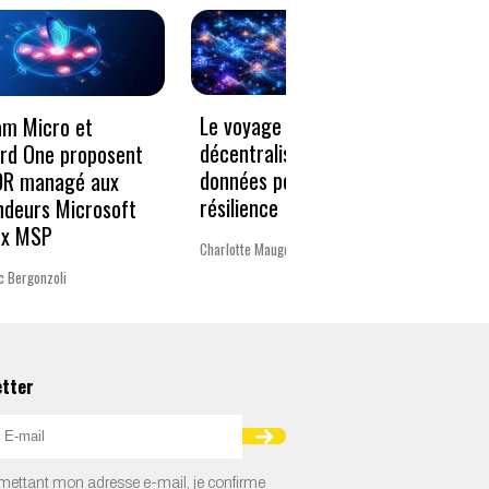
Le voyage vers la
« Un 
am Micro et
décentralisation des
pour 
rd One proposent
données pour plus de
Europ
DR managé aux
résilience
ndeurs Microsoft
La rédac
ux MSP
Charlotte Mauger
c Bergonzoli
etter
ettant mon adresse e-mail, je confirme