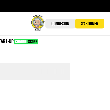
CONNEXION
S'ABONNER
TART-UP