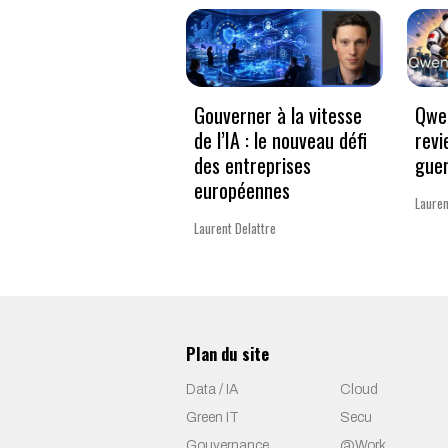
Gouverner à la vitesse
Qwen
de l’IA : le nouveau défi
revi
des entreprises
guer
européennes
Lauren
Laurent Delattre
Plan du site
Data / IA
Cloud
Green IT
Secu
Gouvernance
@Work