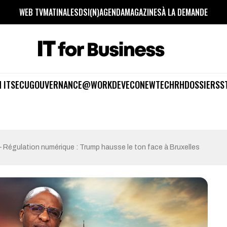
WEB TV
MATINALES
DSI(N)
AGENDA
MAGAZINES
À LA DEMANDE
 IT
SECU
GOUVERNANCE
@WORK
DEV
ECO
NEWTECH
RH
DOSSIERS
S
Régulation numérique : Trump hausse le ton face à Bruxelles