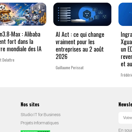
3.8-Max : Alibaba
AI Act : ce qui change
Ingr
ent fort dans la
vraiment pour les
Xgua
re mondiale des IA
entreprises au 2 août
un E
2026
reve
t Delattre
et a
Guillaume Perissat
Frédéri
Nos sites
Newsl
Studio IT for Business
Projets Informatiques
En soum