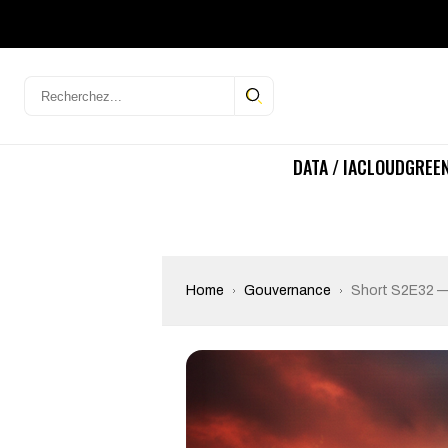
DATA / IA
CLOUD
GREEN
Home
Gouvernance
Short S2E32 — 