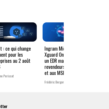
Le vo
t : ce qui change
Ingram Micro et
décen
ment pour les
Xguard One proposent
donné
eprises au 2 août
un EDR managé aux
résili
6
revendeurs Microsoft
et aux MSP
Charlot
me Perissat
Frédéric Bergonzoli
etter