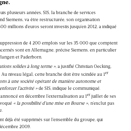
gne.
puis plusieurs années, SIS, la branche de services
d Siemens, va être restructurée, son organisation
00 millions d’euros seront investis jusqu’en 2012, a indiqué
a suppression de 4 200 emplois sur les 35 000 que comptent
oncernés sont en Allemagne, précise Siemens, en particulier
rlangen et Paderborn.
tions solides à long terme »
, a justifié Christian Oecking,
er
 Au niveau légal, cette branche doit être scindée au 1
tions à une société opérant de manière autonome et
nforcer l’activité »
de SIS, indique le communiqué.
er
à annoncé en décembre l’externalisation au 1
juillet de ses
 évoqué
« la possibilité d’une mise en Bourse »,
n’exclut pas
e.
t déjà été supprimés sur l’ensemble du groupe, qui
 décembre 2009.