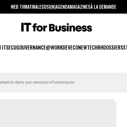
WEB TV
MATINALES
DSI(N)
AGENDA
MAGAZINES
À LA DEMANDE
 IT
SECU
GOUVERNANCE
@WORK
DEV
ECO
NEWTECH
RH
DOSSIERS
S
emplois dans ses services informatiques