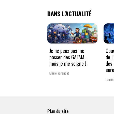
DANS L'ACTUALITÉ
Je ne peux pas me
Gouv
passer des GAFAM…
de l
mais je me soigne !
des 
eur
Marie Varandat
Lauren
Plan du site