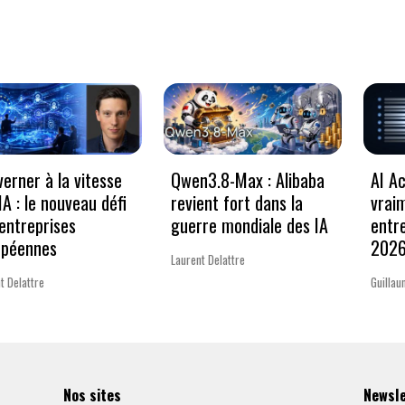
erner à la vitesse
Qwen3.8-Max : Alibaba
AI Ac
’IA : le nouveau défi
revient fort dans la
vrai
entreprises
guerre mondiale des IA
entr
opéennes
202
Laurent Delattre
t Delattre
Guillau
Nos sites
Newsl