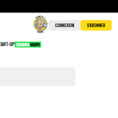
CONNEXION
S'ABONNER
TART-UP