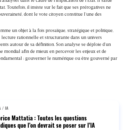
’analyser dans le cadre de l’implication de l’Etat. Il salue
t. Toutefois, il insiste sur le fait que ses prérogatives ne
ouveraineté, dont le vote citoyen constitue l’une des
omme un objet à la fois prosaïque, stratégique et politique,
cture rationnelle et structurante dans un univers
ents autour de sa définition. Son analyse se déploie d’un
ondial afin de mieux en percevoir les enjeux et de
fondamental : gouverner le numérique ou être gouverné par
 / IA
rice Mattatia : Toutes les questions
idiques que l’on devrait se poser sur l’IA