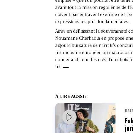
emprise » que l’on pourrait être tenté d
avant tout la mission régalienne de l’Éta
doivent pas entraver l’exercice de la s
expressions les plus fondamentales.
Ainsi, en définissant la souveraineté c
Nouamane Cherkaoui en propose une le
aujourd’hui saturé de narratifs concurr
microcosme européen au macrocosme m
donner à chacun les clés d’un choix 
lui.
À LIRE AUSSI :
DATA
Fab
jur