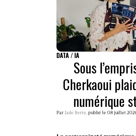
DATA / IA
Sous l’empri
Cherkaoui plai
numérique st
Par
Jade Berre
, publié le 08 juillet 202