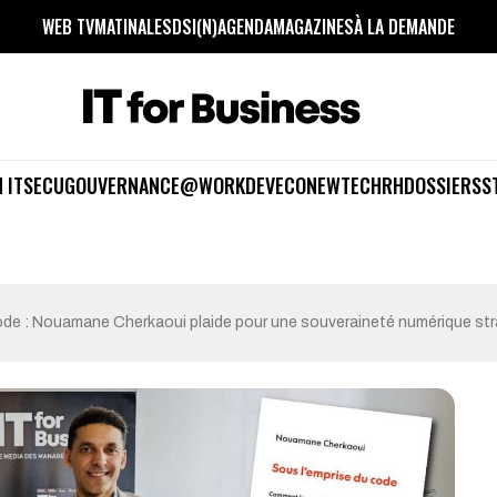
WEB TV
MATINALES
DSI(N)
AGENDA
MAGAZINES
À LA DEMANDE
 IT
SECU
GOUVERNANCE
@WORK
DEV
ECO
NEWTECH
RH
DOSSIERS
S
ode : Nouamane Cherkaoui plaide pour une souveraineté numérique str