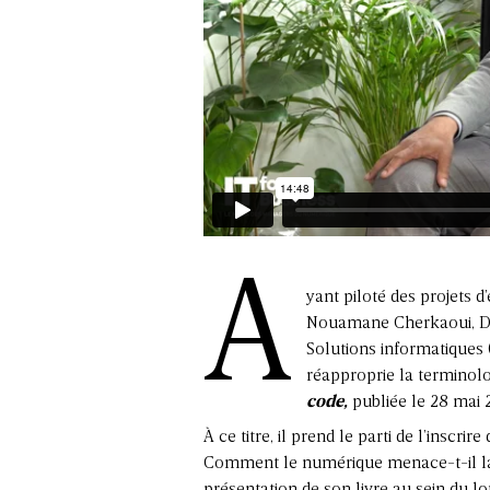
A
yant piloté des projets d
Nouamane Cherkaoui, Dir
Solutions informatiques 
réapproprie la terminol
code,
publiée le 28 mai 
À ce titre, il prend le parti de l’inscri
Comment le numérique menace-t-il la s
présentation de son livre au sein du lo