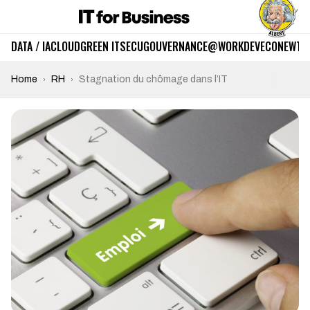
DATA / IA
CLOUD
GREEN IT
SECU
GOUVERNANCE
@WORK
DEV
ECO
NEWTE
Home
RH
Stagnation du chômage dans l’IT