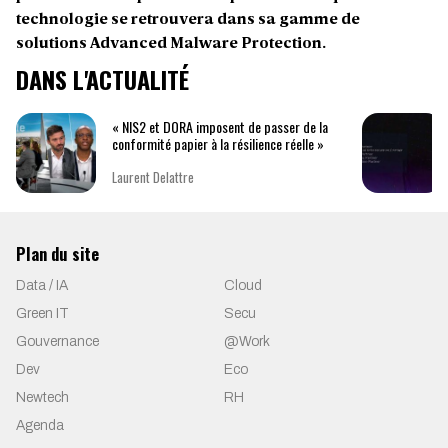
technologie se retrouvera dans sa gamme de
solutions Advanced Malware Protection.
DANS L'ACTUALITÉ
« NIS2 et DORA imposent de passer de la
conformité papier à la résilience réelle »
Laurent Delattre
Plan du site
Data / IA
Cloud
Green IT
Secu
Gouvernance
@Work
Dev
Eco
Newtech
RH
Agenda