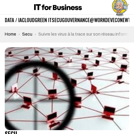
DATA / IA
CLOUD
GREEN IT
SECU
GOUVERNANCE
@WORK
DEV
ECO
NEWTE
Home
Secu
Suivre les virus à la trace sur son réseau informat
SECU