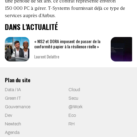
une période de six ans, ce contrat représente environ
150 000 PC à gérer. T-Systems fournissait déjà ce type de
services auprès d’Airbus.
DANS L'ACTUALITÉ
« NIS2 et DORA imposent de passer de la
conformité papier à la résilience réelle »
Laurent Delattre
Plan du site
Data / IA
Cloud
Green IT
Secu
Gouvernance
@Work
Dev
Eco
Newtech
RH
Agenda