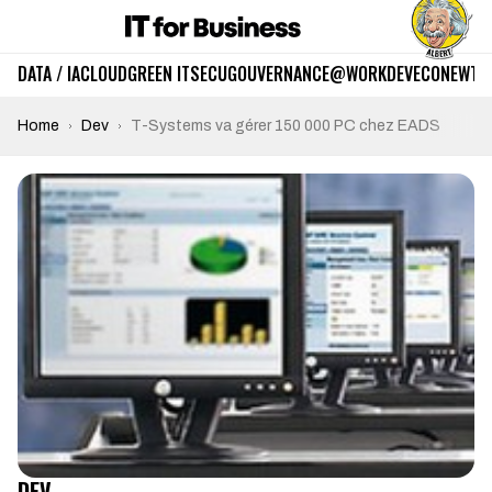
DATA / IA
CLOUD
GREEN IT
SECU
GOUVERNANCE
@WORK
DEV
ECO
NEWTE
Home
Dev
T-Systems va gérer 150 000 PC chez EADS
DEV