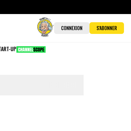
CONNEXION
S'ABONNER
TART-UP