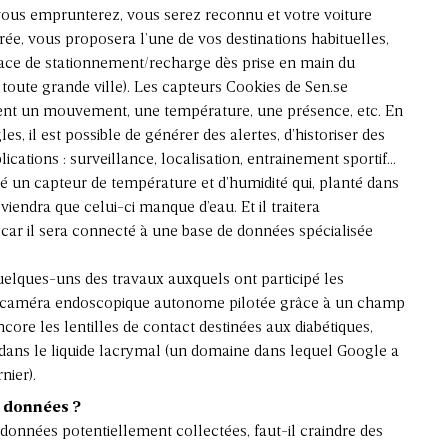
 vous emprunterez, vous serez reconnu et votre voiture
rée, vous proposera l’une de vos destinations habituelles,
place de stationnement/recharge dès prise en main du
toute grande ville). Les capteurs Cookies de Sen.se
rent un mouvement, une température, une présence, etc. En
s, il est possible de générer des alertes, d’historiser des
lications : surveillance, localisation, entrainement sportif…
é un capteur de température et d’humidité qui, planté dans
endra que celui-ci manque d’eau. Et il traitera
ar il sera connecté à une base de données spécialisée
elques-uns des travaux auxquels ont participé les
m, caméra endoscopique autonome pilotée grâce à un champ
core les lentilles de contact destinées aux diabétiques,
dans le liquide lacrymal (un domaine dans lequel Google a
nier).
s données ?
onnées potentiellement collectées, faut-il craindre des