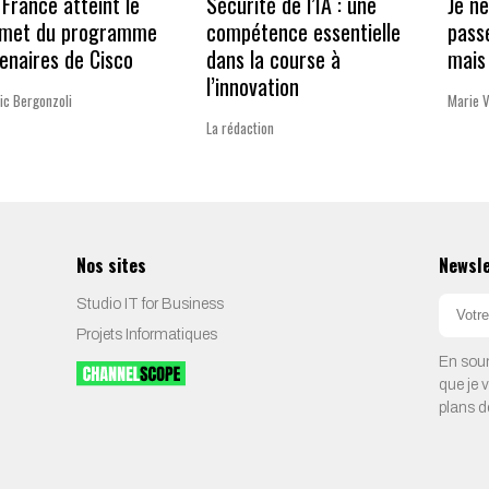
France atteint le
Sécurité de l’IA : une
Je n
met du programme
compétence essentielle
pass
enaires de Cisco
dans la course à
mais 
l’innovation
ic Bergonzoli
Marie 
La rédaction
Nos sites
Newsl
Studio IT for Business
Projets Informatiques
En soum
que je 
plans d