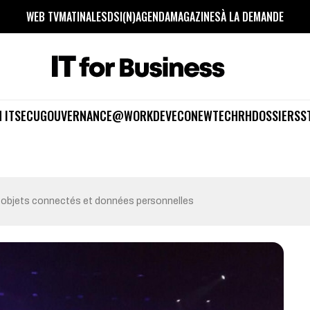
WEB TV
MATINALES
DSI(N)
AGENDA
MAGAZINES
À LA DEMANDE
 IT
SECU
GOUVERNANCE
@WORK
DEV
ECO
NEWTECH
RH
DOSSIERS
S
 objets connectés et données personnelles