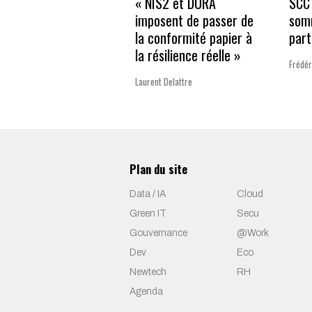
« NIS2 et DORA
SCC 
imposent de passer de
som
la conformité papier à
part
la résilience réelle »
Frédér
Laurent Delattre
Plan du site
Data / IA
Cloud
Green IT
Secu
Gouvernance
@Work
Dev
Eco
Newtech
RH
Agenda