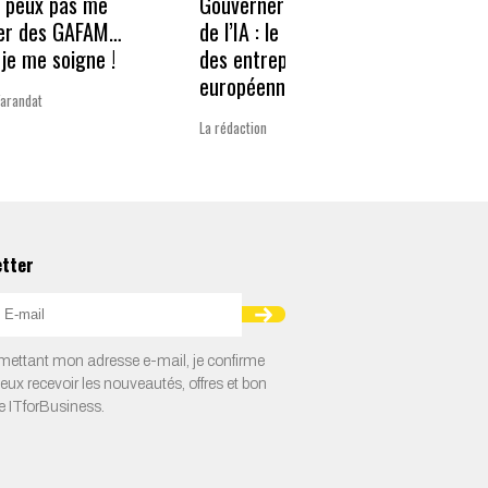
e peux pas me
Gouverner à la vitesse
Qwen3
er des GAFAM…
de l’IA : le nouveau défi
revie
je me soigne !
des entreprises
guerr
européennes
Varandat
Laurent 
La rédaction
etter
ettant mon adresse e-mail, je confirme
veux recevoir les nouveautés, offres et bon
e ITforBusiness.