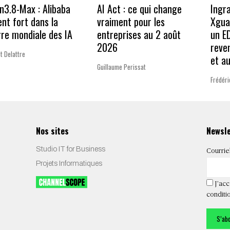
3.8-Max : Alibaba
AI Act : ce qui change
Ingr
ent fort dans la
vraiment pour les
Xgua
re mondiale des IA
entreprises au 2 août
un E
2026
reve
t Delattre
et a
Guillaume Perissat
Frédéri
Nos sites
Newsl
Studio IT for Business
Courrie
Projets Informatiques
J’acc
conditio