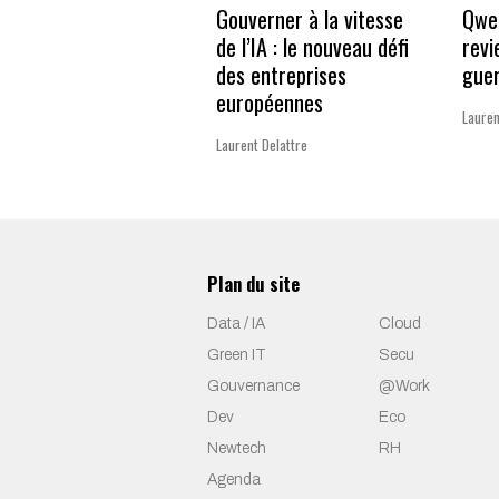
Gouverner à la vitesse
Qwen
de l’IA : le nouveau défi
revi
des entreprises
guer
européennes
Lauren
Laurent Delattre
Plan du site
Data / IA
Cloud
Green IT
Secu
Gouvernance
@Work
Dev
Eco
Newtech
RH
Agenda