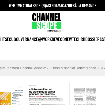
WEB TV
MATINALES
DSI(N)
AGENDA
MAGAZINES
À LA DEMANDE
 IT
SECU
GOUVERNANCE
@WORK
DEV
ECO
NEWTECH
RH
DOSSIERS
S
gratuitement ChannelScope n°2 – Dossier spécial Convergence IT-