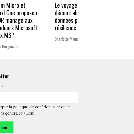
Le voyage vers la
« Un 
am Micro et
décentralisation des
pour 
rd One proposent
données pour plus de
Europ
DR managé aux
résilience
ndeurs Microsoft
La rédac
ux MSP
Charlotte Mauger
c Bergonzoli
etter
*
l
epte la politique de confidentialité et les
ns générales. (
Lien
)