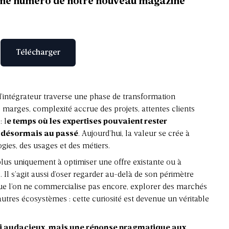
ième numéro de notre nouveau magazine
Télécharger
d’intégrateur traverse une phase de transformation
s marges, complexité accrue des projets, attentes clients
: l
e temps où les expertises pouvaient rester
t désormais au passé
. Aujourd’hui, la valeur se crée à
ogies, des usages et des métiers.
plus uniquement à optimiser une offre existante ou à
. Il s’agit aussi d’oser regarder au-delà de son périmètre
 que l’on ne commercialise pas encore, explorer des marchés
utres écosystèmes : cette curiosité est devenue un véritable
pari audacieux, mais une réponse pragmatique aux