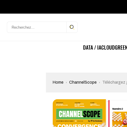
DATA / IA
CLOUD
GREEN
Home
ChannelScope
Téléchargez 