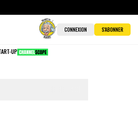
CONNEXION
S'ABONNER
TART-UP