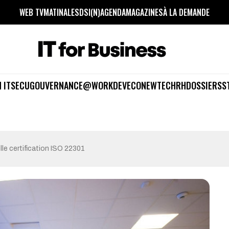
WEB TV
MATINALES
DSI(N)
AGENDA
MAGAZINES
À LA DEMANDE
 IT
SECU
GOUVERNANCE
@WORK
DEV
ECO
NEWTECH
RH
DOSSIERS
S
lle certification ISO 22301