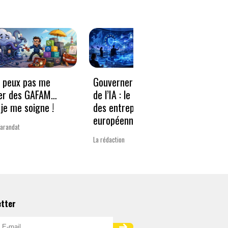
e peux pas me
Gouverner à la vitesse
Qwen3
er des GAFAM…
de l’IA : le nouveau défi
revie
je me soigne !
des entreprises
guerr
européennes
Varandat
Laurent 
La rédaction
etter