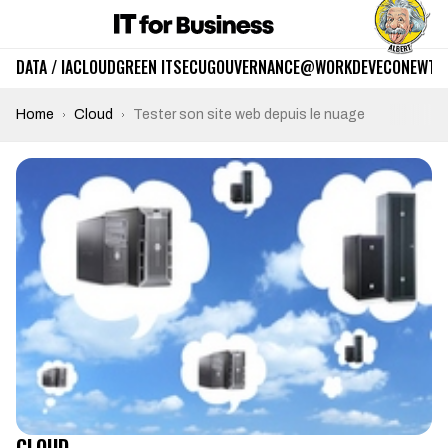
DATA / IA
CLOUD
GREEN IT
SECU
GOUVERNANCE
@WORK
DEV
ECO
NEWTE
Home
Cloud
Tester son site web depuis le nuage
CLOUD