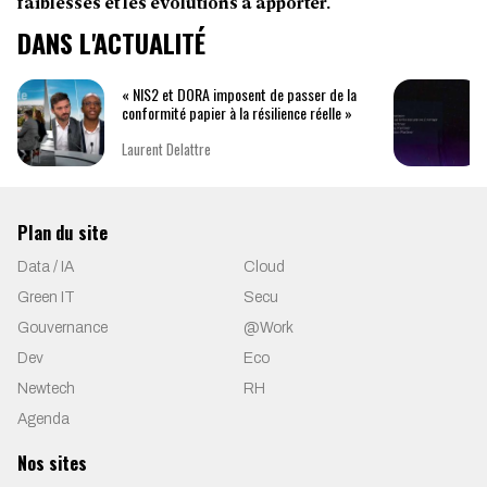
faiblesses et les évolutions à apporter.
DANS L'ACTUALITÉ
« NIS2 et DORA imposent de passer de la
conformité papier à la résilience réelle »
Laurent Delattre
Plan du site
Data / IA
Cloud
Green IT
Secu
Gouvernance
@Work
Dev
Eco
Newtech
RH
Agenda
Nos sites