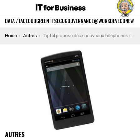
DATA / IA
CLOUD
GREEN IT
SECU
GOUVERNANCE
@WORK
DEV
ECO
NEWTE
Home
Autres
Tiptel propose deux nouveaux téléphones durci
AUTRES