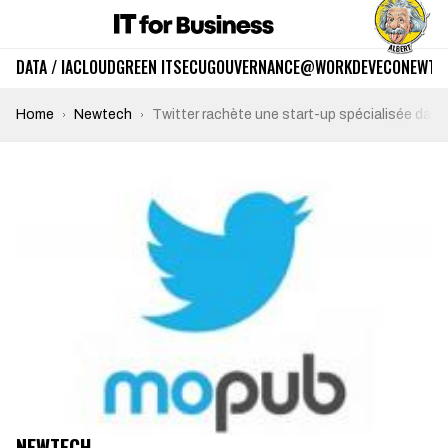
DATA / IA
CLOUD
GREEN IT
SECU
GOUVERNANCE
@WORK
DEV
ECO
NEWTE
Home
Newtech
Twitter rachète une start-up spécialisée dans 
NEWTECH