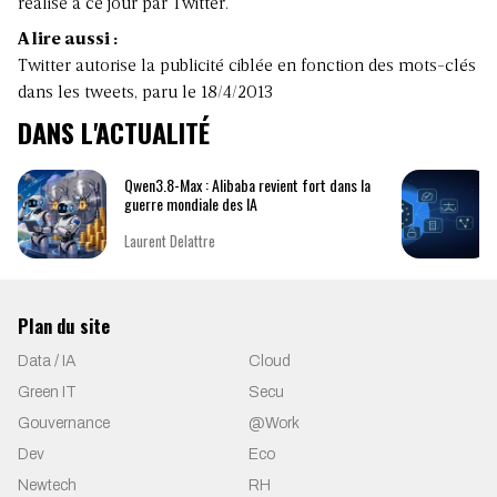
réalisé à ce jour par Twitter.
A lire aussi :
Twitter autorise la publicité ciblée en fonction des mots-clés
dans les tweets, paru le 18/4/2013
DANS L'ACTUALITÉ
Qwen3.8-Max : Alibaba revient fort dans la
guerre mondiale des IA
Laurent Delattre
Plan du site
Data / IA
Cloud
Green IT
Secu
Gouvernance
@Work
Dev
Eco
Newtech
RH