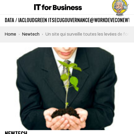
DATA / IA
CLOUD
GREEN IT
SECU
GOUVERNANCE
@WORK
DEV
ECO
NEWTE
Home
Newtech
Un site qui surveille toutes les levées de fon
NEWTECH