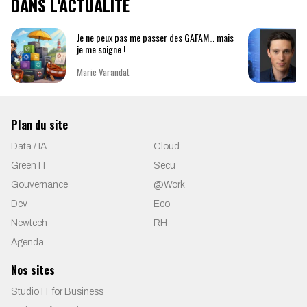
DANS L'ACTUALITÉ
Je ne peux pas me passer des GAFAM… mais
je me soigne !
Marie Varandat
Plan du site
Data / IA
Cloud
Green IT
Secu
Gouvernance
@Work
Dev
Eco
Newtech
RH
Agenda
Nos sites
Studio IT for Business