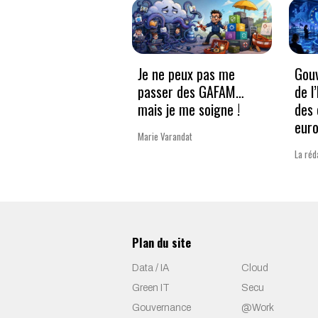
Je ne peux pas me
Gouv
passer des GAFAM…
de l
mais je me soigne !
des 
eur
Marie Varandat
La réd
Plan du site
Data / IA
Cloud
Green IT
Secu
Gouvernance
@Work