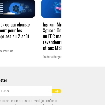
Le vo
t : ce qui change
Ingram Micro et
décen
ment pour les
Xguard One proposent
donné
eprises au 2 août
un EDR managé aux
résili
6
revendeurs Microsoft
et aux MSP
Charlot
me Perissat
Frédéric Bergonzoli
etter
ettant mon adresse e-mail, je confirme