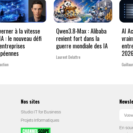
erner à la vitesse
Qwen3.8-Max : Alibaba
AI Ac
’IA : le nouveau défi
revient fort dans la
vrai
entreprises
guerre mondiale des IA
entr
opéennes
202
Laurent Delattre
action
Guillau
Nos sites
Newsl
Studio IT for Business
Projets Informatiques
En soum