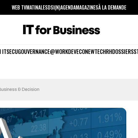
WEB TV
MATINALES
DSI(N)
AGENDA
MAGAZINES
À LA DEMANDE
 IT
SECU
GOUVERNANCE
@WORK
DEV
ECO
NEWTECH
RH
DOSSIERS
S
 Business & Decision