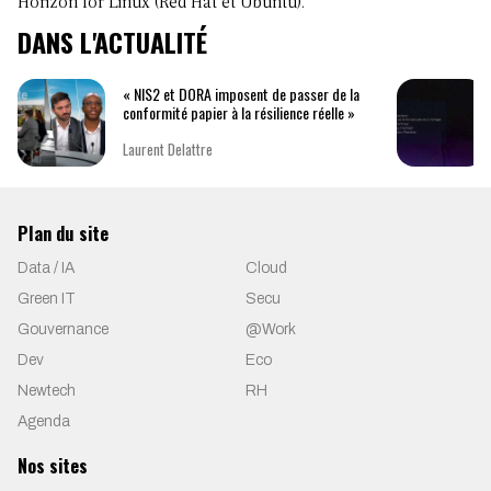
Horizon for Linux (Red Hat et Ubuntu).
DANS L'ACTUALITÉ
« NIS2 et DORA imposent de passer de la
conformité papier à la résilience réelle »
Laurent Delattre
Plan du site
Data / IA
Cloud
Green IT
Secu
Gouvernance
@Work
Dev
Eco
Newtech
RH
Agenda
Nos sites