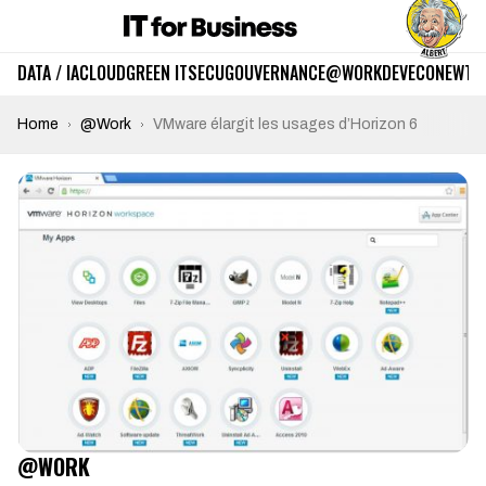
DATA / IA
CLOUD
GREEN IT
SECU
GOUVERNANCE
@WORK
DEV
ECO
NEWTE
Home
@Work
VMware élargit les usages d’Horizon 6
@WORK