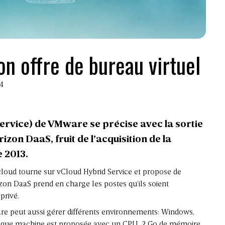
n offre de bureau virtuel
14
service) de VMware se précise avec la sortie
izon DaaS, fruit de l’acquisition de la
 2013.
cloud tourne sur vCloud Hybrid Service et propose de
rizon DaaS prend en charge les postes qu’ils soient
privé.
re peut aussi gérer différents environnements: Windows,
haque machine est proposée avec un CPU, 2 Go de mémoire