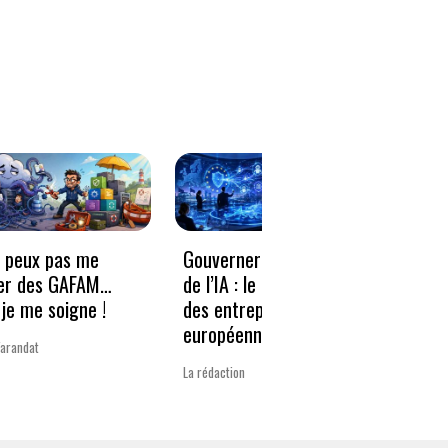
e peux pas me
Gouverner à la vitesse
Qwen3
er des GAFAM…
de l’IA : le nouveau défi
revie
je me soigne !
des entreprises
guerr
européennes
Varandat
Laurent 
La rédaction