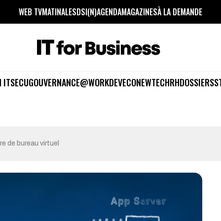
WEB TV
MATINALES
DSI(N)
AGENDA
MAGAZINES
À LA DEMANDE
 IT
SECU
GOUVERNANCE
@WORK
DEV
ECO
NEWTECH
RH
DOSSIERS
S
e de bureau virtuel