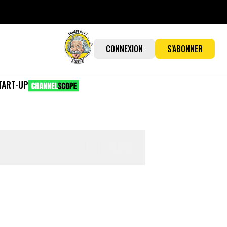
CONNEXION
S'ABONNER
TART-UP