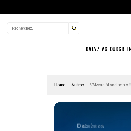
DATA / IA
CLOUD
GREEN
Home
Autres
VMware étend son offr