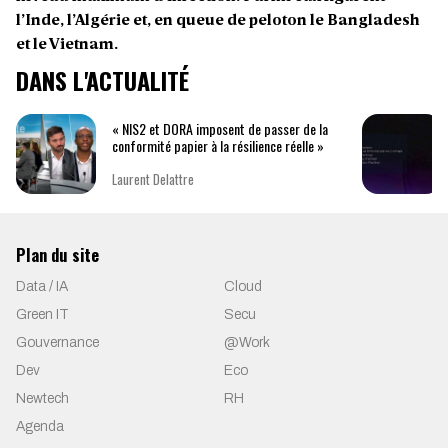
l’Inde, l’Algérie et, en queue de peloton le Bangladesh
et le Vietnam.
DANS L'ACTUALITÉ
« NIS2 et DORA imposent de passer de la
conformité papier à la résilience réelle »
Laurent Delattre
Plan du site
Data / IA
Cloud
Green IT
Secu
Gouvernance
@Work
Dev
Eco
Newtech
RH
Agenda