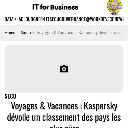
DATA / IA
CLOUD
GREEN IT
SECU
GOUVERNANCE
@WORK
DEV
ECO
NEWTE
Home
Secu
Voyages & Vacances : Kaspersky dévoile un class
SECU
Voyages & Vacances : Kaspersky
dévoile un classement des pays les