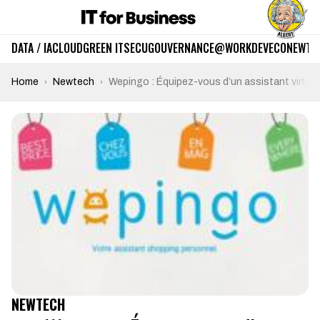
DATA / IA
CLOUD
GREEN IT
SECU
GOUVERNANCE
@WORK
DEV
ECO
NEWTE
Home
Newtech
Wepingo : Équipez-vous d’un assistant virtue
NEWTECH