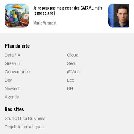
Je ne peux pas me passer des GAFAM… mais
je me soigne !
Marie Varandat
Plan du site
Data / IA
Cloud
Green IT
Secu
Gouvernance
@Work
Dev
Eco
Newtech
RH
Agenda
Nos sites
Studio IT for Business
Projets Informatiques