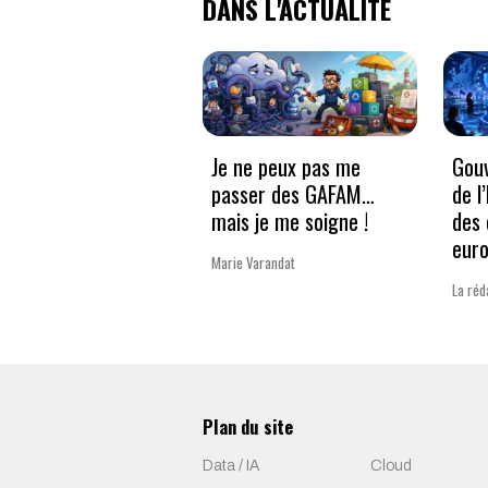
DANS L'ACTUALITÉ
Je ne peux pas me
Gouv
passer des GAFAM…
de l
mais je me soigne !
des 
eur
Marie Varandat
La réd
Plan du site
Data / IA
Cloud