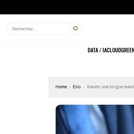
DATA / IA
CLOUD
GREEN
Home
Eco
Xiaomi, une longue march