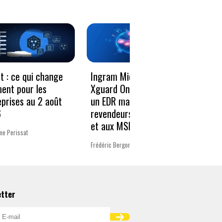
Le vo
t : ce qui change
Ingram Micro et
décen
ment pour les
Xguard One proposent
donné
eprises au 2 août
un EDR managé aux
résili
6
revendeurs Microsoft
et aux MSP
Charlot
me Perissat
Frédéric Bergonzoli
etter