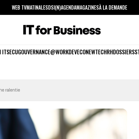
WEB TV
MATINALES
DSI(N)
AGENDA
MAGAZINES
À LA DEMANDE
 IT
SECU
GOUVERNANCE
@WORK
DEV
ECO
NEWTECH
RH
DOSSIERS
S
e ralentie