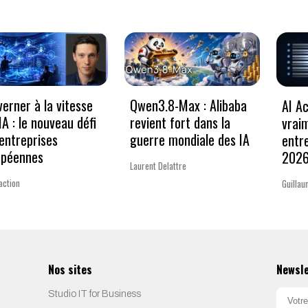
erner à la vitesse
Qwen3.8-Max : Alibaba
AI Ac
’IA : le nouveau défi
revient fort dans la
vrai
entreprises
guerre mondiale des IA
entr
opéennes
202
Laurent Delattre
action
Guillau
Nos sites
Newsl
Studio IT for Business