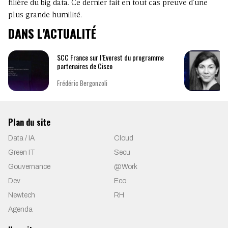
filière du big data. Ce dernier fait en tout cas preuve d’une
plus grande humilité.
DANS L'ACTUALITÉ
SCC France sur l’Everest du programme
partenaires de Cisco
Frédéric Bergonzoli
Plan du site
Data / IA
Cloud
Green IT
Secu
Gouvernance
@Work
Dev
Eco
Newtech
RH
Agenda