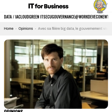
DATA / IA
CLOUD
GREEN IT
SECU
GOUVERNANCE
@WORK
DEV
ECO
NEWTE
Home
Opinions
Avec sa filière big data, le gouvernement vise 
OPINIONS