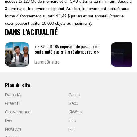
nécessite 128 Mo de mémoire et un CPU d’1GHz au minimum. Jusqu’à
3 terminaux, le service est gratuit. Au-delà, le service est facturé sous
forme d’abonnement au tarif d’1,49 $ par an et par appareil (chaque
cœur pouvant traiter 10 000 objets au maximum).
DANS L'ACTUALITÉ
« NIS2 et DORA imposent de passer de la
conformité papier à la résilience réelle »
Laurent Delattre
Plan du site
Data / IA
Cloud
Green IT
Secu
Gouvernance
@Work
Dev
Eco
Newtech
RH