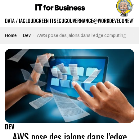
DATA / IA
CLOUD
GREEN IT
SECU
GOUVERNANCE
@WORK
DEV
ECO
NEWTE
Home
Dev
AWS pose des jalons dans l’edge computing
DEV
AWS pose des jalons dans l’edge