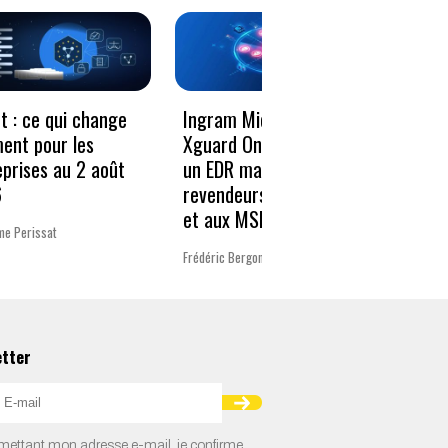
Le vo
t : ce qui change
Ingram Micro et
décen
ment pour les
Xguard One proposent
donné
eprises au 2 août
un EDR managé aux
résili
6
revendeurs Microsoft
et aux MSP
Charlot
me Perissat
Frédéric Bergonzoli
etter
ettant mon adresse e-mail, je confirme