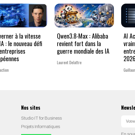
erner à la vitesse
Qwen3.8-Max : Alibaba
AI Ac
’IA : le nouveau défi
revient fort dans la
vrai
entreprises
guerre mondiale des IA
entr
opéennes
202
Laurent Delattre
action
Guillau
Nos sites
Newsl
Studio IT for Business
Projets Informatiques
En soum