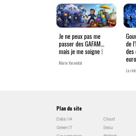
Je ne peux pas me
Gouv
passer des GAFAM…
de l
mais je me soigne !
des 
eur
Marie Varandat
La réd
Plan du site
Data / IA
Cloud
Green IT
Secu