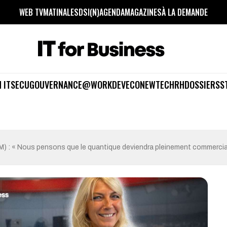
WEB TV
MATINALES
DSI(N)
AGENDA
MAGAZINES
À LA DEMANDE
 IT
SECU
GOUVERNANCE
@WORK
DEV
ECO
NEWTECH
RH
DOSSIERS
S
M) : « Nous pensons que le quantique deviendra pleinement commercial