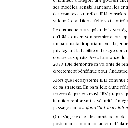
d’honneur à intégrer une gouvernance 
ses modèles, sensibilisant ainsi les en
des craintes d’autrefois, IBM considèr
valeur, à condition qu’elle soit contrôl
Le quantique, autre pilier de la straté
qu’IBM a ouvert son premier centre q
un partenariat important avec la jeune
privilégiant la fiabilité et l’usage co
course aux qubits. Avec l’annonce d
2033, IBM démontre sa volonté de rend
directement bénéfique pour l’industrie
Alors que l’écosystème IBM continue 
de sa stratégie. En parallèle d’une ré
travers de partenariats), IBM prépare
itération renforçant la sécurité, l’inté
passage que «
aujourd’hui, le mainfra
Qu’il s’agisse d’IA, de quantique ou de
positionner comme un acteur clé dan