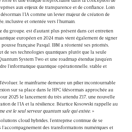
forte et une éthique irréprochable dans la conception de
treprises aux enjeux de transparence et de confiance. Loin
e désormais l’IA comme un levier majeur de création de
ée, inclusive et orientée vers l’humain.
gie du groupe, est d’autant plus présent dans cet entretien
uantique européen en 2024 mais vient également de signer
 pousse française Pasqal. IBM a réorienté ses priorités,
ncret de ses technologies quantiques plutôt que la seule
u Quantum System Two et une roadmap étendue jusqu’en
re l’informatique quantique opérationnelle, stable et
.
d’évoluer, le mainframe demeure un pilier incontournable
flexion sur sa place dans le HPC (désormais approchée au
 pour 2025 le lancement du très attendu Z17, une nouvelle
gration de l’IA et la résilience. Béartice Kosowski rappelle au
me est le seul serveur quantum safe qui existe.
»
 solutions cloud hybrides, l’entreprise continue de se
s l’accompagnement des transformations numériques et