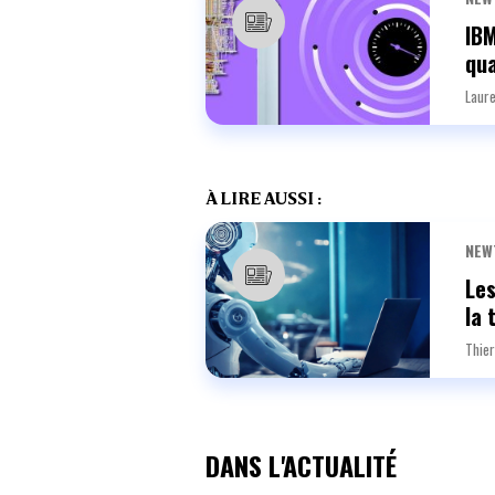
IB
qu
Laure
À LIRE AUSSI :
NEW
Les
la 
Thier
DANS L'ACTUALITÉ