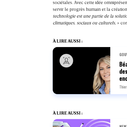
sociétales. Avec cette idée omniprése
servir le progrès humain et la créatio
technologie est une partie de la soluti
climatiques, sociaux ou culturels,
» con
À LIRE AUSSI :
GOU
Béa
des
en
Thier
À LIRE AUSSI :
NEW