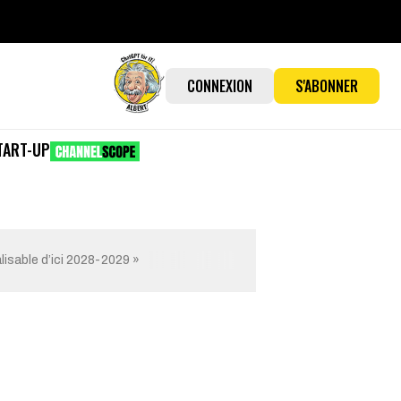
CONNEXION
S'ABONNER
TART-UP
isable d’ici 2028-2029 »