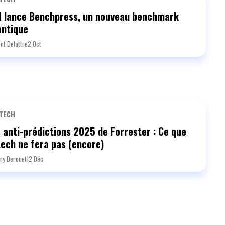
M lance Benchpress, un nouveau benchmark
antique
nt Delattre
2 Oct
TECH
 anti-prédictions 2025 de Forrester : Ce que
tech ne fera pas (encore)
ry Derouet
12 Déc