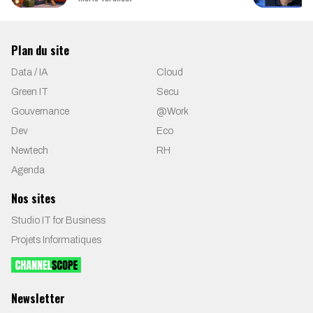
Plan du site
Data / IA
Cloud
Green IT
Secu
Gouvernance
@Work
Dev
Eco
Newtech
RH
Agenda
Nos sites
Studio IT for Business
Projets Informatiques
Newsletter