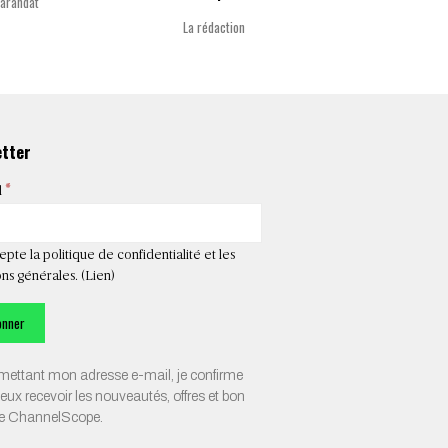
Varandat
Laurent 
La rédaction
etter
*
l
epte la politique de confidentialité et les
ns générales. (
Lien
)
ettant mon adresse e-mail, je confirme
veux recevoir les nouveautés, offres et bon
de ChannelScope.