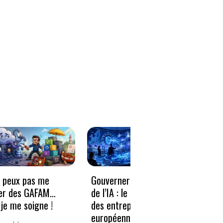
e peux pas me
Gouverner à la vitesse
Qwen3
er des GAFAM…
de l’IA : le nouveau défi
revie
je me soigne !
des entreprises
guerr
européennes