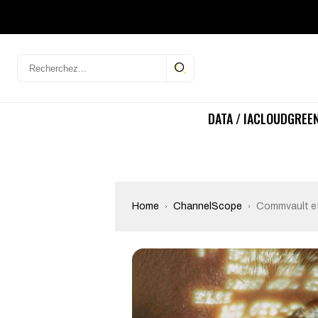
DATA / IA
CLOUD
GREEN
Home
ChannelScope
Commvault et 