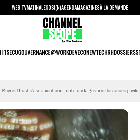
WEB TV
MATINALES
DSI(N)
AGENDA
MAGAZINES
À LA DEMANDE
 IT
SECU
GOUVERNANCE
@WORK
DEV
ECO
NEWTECH
RH
DOSSIERS
S
BeyondTrust s’associent pour renforcer la gestion des accès privilé