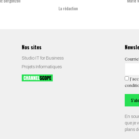
ic Bergonzoli
Marie 
La rédaction
Nos sites
Newsl
Studio IT for Business
Courrie
Projets Informatiques
J’acc
conditio
En soum
que je 
plans 