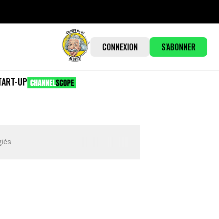
CONNEXION
S'ABONNER
TART-UP
giés