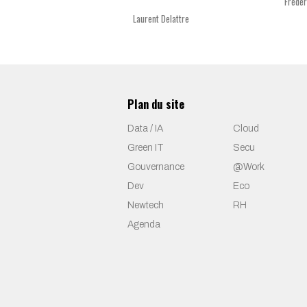
Frédér
Laurent Delattre
Plan du site
Data / IA
Cloud
Green IT
Secu
Gouvernance
@Work
Dev
Eco
Newtech
RH
Agenda