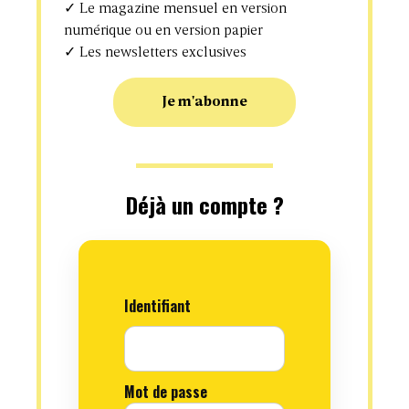
Nos sites
✓ Le magazine mensuel en version
numérique ou en version papier
Studio IT for Business
✓ Les newsletters exclusives
Projets Informatiques
Je m'abonne
Newsletter
Déjà un compte ?
En soumettant mon adresse e-mail, je confirme que je veux recevoir
les nouveautés, offres et bon plans de ITforBusiness.
Politique de Confidentialité
Identifiant
Mentions légales
Équipe commerciale
IT for Business
Abonnement
Mot de passe