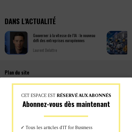
DANS L'ACTUALITÉ
Gouverner à la vitesse de l’IA : le nouveau
défi des entreprises européennes
Laurent Delattre
Plan du site
Data / IA
Cloud
Green IT
Secu
CET ESPACE EST
RÉSERVÉ AUX ABONNÉS
Gouvernance
@Work
Abonnez-vous dès maintenant
Dev
Eco
Newtech
RH
Agenda
✓ Tous les articles d’IT for Business