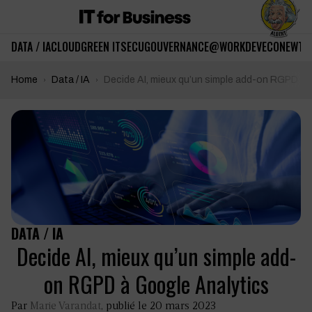
DATA / IA
CLOUD
GREEN IT
SECU
GOUVERNANCE
@WORK
DEV
ECO
NEWTE
Home
Data / IA
Decide AI, mieux qu’un simple add-on RGPD à 
DATA / IA
Decide AI, mieux qu’un simple add-
on RGPD à Google Analytics
Par
Marie Varandat
, publié le 20 mars 2023