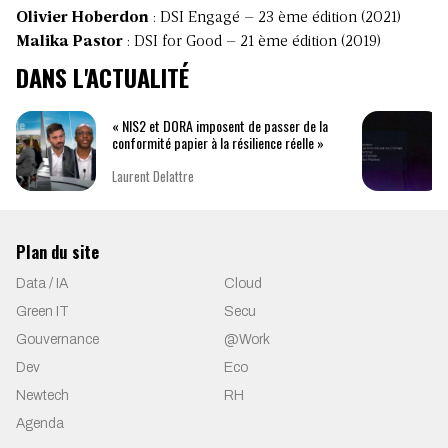
Olivier Hoberdon
: DSI Engagé – 23 ème édition (2021)
Malika Pastor
: DSI for Good – 21 ème édition (2019)
DANS L'ACTUALITÉ
« NIS2 et DORA imposent de passer de la
conformité papier à la résilience réelle »
Laurent Delattre
Plan du site
Data / IA
Cloud
Green IT
Secu
Gouvernance
@Work
Dev
Eco
Newtech
RH
Agenda