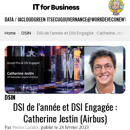
DATA / IA
CLOUD
GREEN IT
SECU
GOUVERNANCE
@WORK
DEV
ECO
NEWTE
Home
DSIN
DSI de l’année et DSI Engagée : Catherine Jestin 
DSIN
DSI de l’année et DSI Engagée :
Catherine Jestin (Airbus)
Par
Pierre Landry
, publié le 24 février 2023