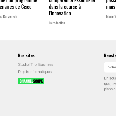
met du programme
compétence essentielle
pass
enaires de Cisco
dans la course à
mais 
l’innovation
ic Bergonzoli
Marie 
La rédaction
Nos sites
Newsl
Studio IT for Business
Projets Informatiques
En soum
que je 
plans d