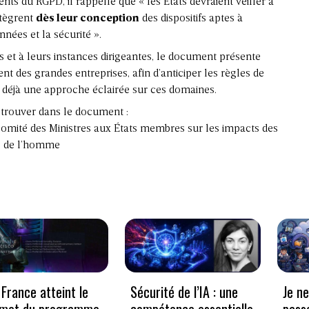
nts du RGPD, il rappelle que « les États devraient veiller à
ntègrent
dès leur conception
des dispositifs aptes à
onnées et la sécurité ».
ts et à leurs instances dirigeantes, le document présente
nt des grandes entreprises, afin d’anticiper les règles de
t déjà une approche éclairée sur ces domaines.
trouver dans le document :
ité des Ministres aux États membres sur les impacts des
ts de l’homme
France atteint le
Sécurité de l’IA : une
Je n