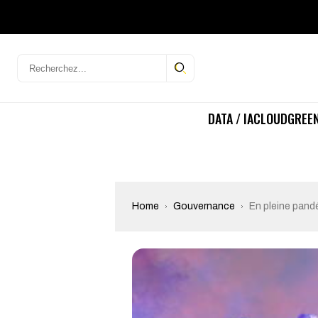
DATA / IA
CLOUD
GREEN
Home
Gouvernance
En pleine pandé