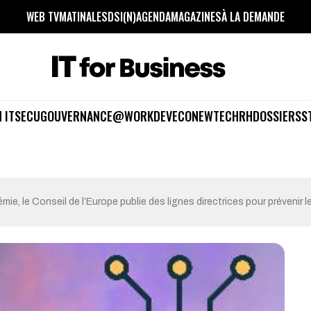
WEB TV
MATINALES
DSI(N)
AGENDA
MAGAZINES
À LA DEMANDE
 IT
SECU
GOUVERNANCE
@WORK
DEV
ECO
NEWTECH
RH
DOSSIERS
S
mie, le Conseil de l’Europe publie des lignes directrices pour prévenir 