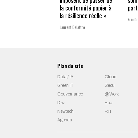
imposent de passer de
som
la conformité papier à
part
la résilience réelle »
Frédér
Laurent Delattre
Plan du site
Data / IA
Cloud
Green IT
Secu
Gouvernance
@Work
Dev
Eco
Newtech
RH
Agenda