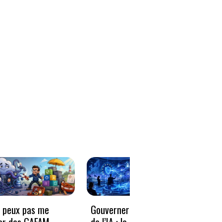
e peux pas me
Gouverner à la vitesse
Qwen3