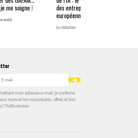
er des GAFAM…
de l’IA : le nouveau défi
revie
je me soigne !
des entreprises
guerr
européennes
Varandat
Laurent 
La rédaction
etter
ettant mon adresse e-mail, je confirme
veux recevoir les nouveautés, offres et bon
e ITforBusiness.