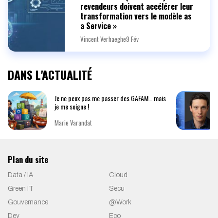
revendeurs doivent accélérer leur
transformation vers le modèle as
a Service »
Vincent Verhaeghe
9 Fév
DANS L'ACTUALITÉ
Je ne peux pas me passer des GAFAM… mais
je me soigne !
Marie Varandat
Plan du site
Data / IA
Cloud
Green IT
Secu
Gouvernance
@Work
Dev
Eco