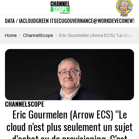
DATA / IA
CLOUD
GREEN IT
SECU
GOUVERNANCE
@WORK
DEV
ECO
NEWTE
Home
ChannelScope
Eric Gourmelen (Arrow ECS) “Le cloud n’
CHANNELSCOPE
Eric Gourmelen (Arrow ECS) “Le
cloud n’est plus seulement un sujet
d’achat ou de provisioning. C’est