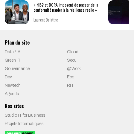
« NIS2 et DORA imposent de passer de la
conformité papier à la résilience réelle »
Laurent Delattre
Plan du site
Data / IA
Cloud
Green IT
Secu
Gouvernance
@Work
Dev
Eco
Newtech
RH
Agenda
Nos sites
Studio IT for Business
Projets Informatiques