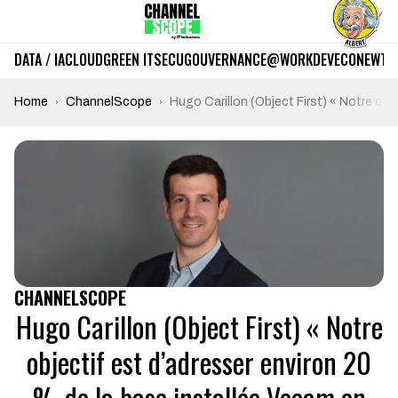
DATA / IA
CLOUD
GREEN IT
SECU
GOUVERNANCE
@WORK
DEV
ECO
NEWTE
Home
ChannelScope
Hugo Carillon (Object First) « Notre obj
CHANNELSCOPE
Hugo Carillon (Object First) « Notre
objectif est d’adresser environ 20
% de la base installée Veeam en