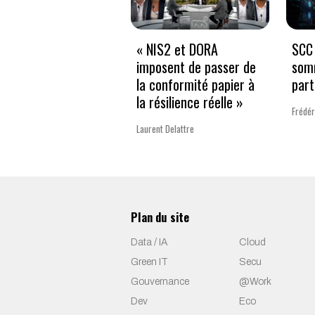
« NIS2 et DORA
SCC 
imposent de passer de
som
la conformité papier à
part
la résilience réelle »
Frédér
Laurent Delattre
Plan du site
Data / IA
Cloud
Green IT
Secu
Gouvernance
@Work
Dev
Eco