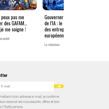
e peux pas me
Gouverner à la vitesse
Qwen3
er des GAFAM…
de l’IA : le nouveau défi
revie
je me soigne !
des entreprises
guerr
européennes
Varandat
Laurent 
La rédaction
etter
ettant mon adresse e-mail, je confirme
veux recevoir les nouveautés, offres et bon
e ITforBusiness.