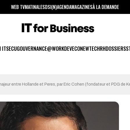
WEB TV
MATINALES
DSI(N)
AGENDA
MAGAZINES
À LA DEMANDE
 IT
SECU
GOUVERNANCE
@WORK
DEV
ECO
NEWTECH
RH
DOSSIERS
S
 majeur entre Hollande et Peres, par Eric Cohen (fondateur et PDG de K