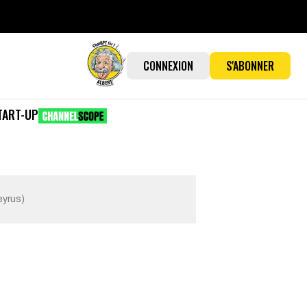
CONNEXION
S'ABONNER
TART-UP
eyrus)