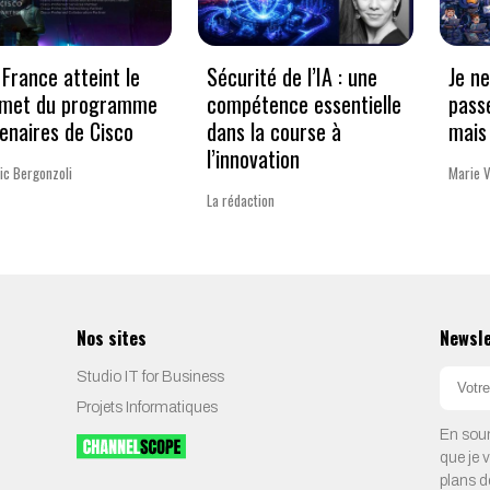
France atteint le
Sécurité de l’IA : une
Je n
met du programme
compétence essentielle
pass
enaires de Cisco
dans la course à
mais 
l’innovation
ic Bergonzoli
Marie 
La rédaction
Nos sites
Newsl
Studio IT for Business
Projets Informatiques
En soum
que je 
plans d