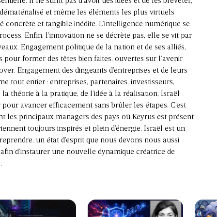
sentielle. Il ne suffit pas d’avoir des idées et de les breveter,
s dématérialisé et même les éléments les plus virtuels
 concrète et tangible inédite. L’intelligence numérique se
rocess. Enfin, l’innovation ne se décrète pas, elle se vit par
veaux. Engagement politique de la nation et de ses alliés,
s pour former des têtes bien faites, ouvertes sur l’avenir
over. Engagement des dirigeants d’entreprises et de leurs
e tout entier : entreprises, partenaires, investisseurs,
a théorie à la pratique, de l’idée à la réalisation, Israël
r pour avancer efficacement sans brûler les étapes. C’est
 les principaux managers des pays où Keyrus est présent
viennent toujours inspirés et plein d’énergie. Israël est un
entreprendre, un état d’esprit que nous devons nous aussi
 afin d’instaurer une nouvelle dynamique créatrice de
.