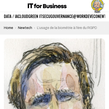
DATA / IA
CLOUD
GREEN IT
SECU
GOUVERNANCE
@WORK
DEV
ECO
NEWTE
Home
Newtech
L’usage de la biométrie à l’ère du RGPD