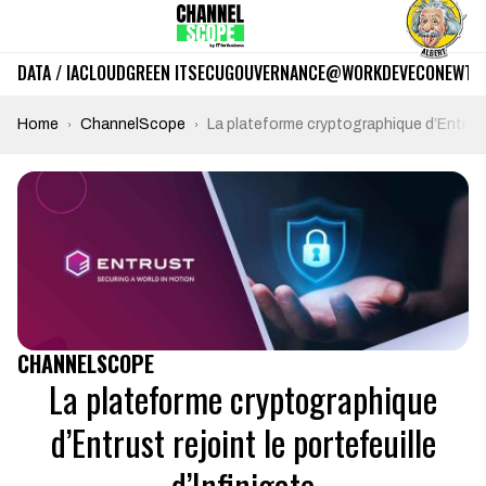
DATA / IA
CLOUD
GREEN IT
SECU
GOUVERNANCE
@WORK
DEV
ECO
NEWTE
Home
ChannelScope
La plateforme cryptographique d’Entrust r
CHANNELSCOPE
La plateforme cryptographique
d’Entrust rejoint le portefeuille
d’Infinigate