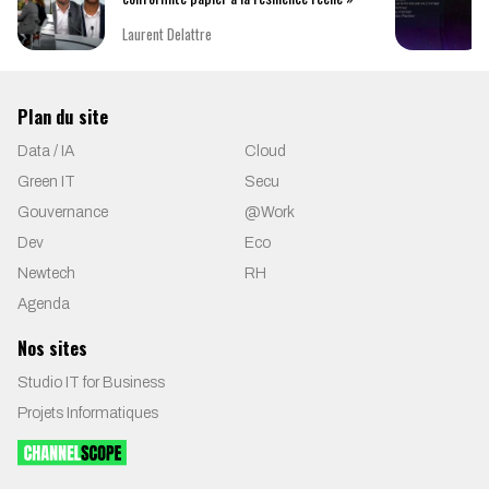
Laurent Delattre
Plan du site
Data / IA
Cloud
Green IT
Secu
Gouvernance
@Work
Dev
Eco
Newtech
RH
Agenda
Nos sites
Studio IT for Business
Projets Informatiques