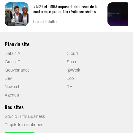
« NIS2 et DORA imposent de passer de la
conformité papier à la résilience réelle »
Laurent Delattre
Plan du site
Data / IA
Cloud
Green IT
Secu
Gouvernance
@Work
Dev
Eco
Newtech
RH
Agenda
Nos sites
Studio IT for Business
Projets Informatiques