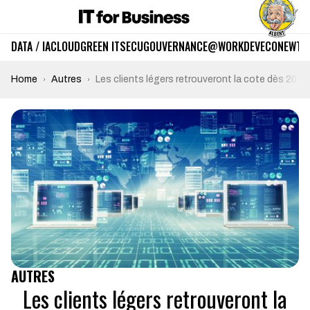
DATA / IA
CLOUD
GREEN IT
SECU
GOUVERNANCE
@WORK
DEV
ECO
NEWTE
Home
Autres
Les clients légers retrouveront la cote dès 2016
AUTRES
Les clients légers retrouveront la