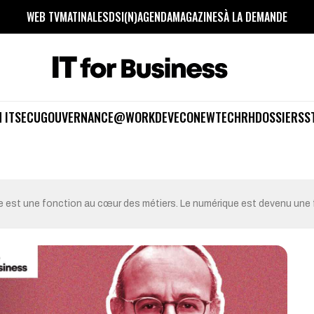
WEB TV
MATINALES
DSI(N)
AGENDA
MAGAZINES
À LA DEMANDE
 IT
SECU
GOUVERNANCE
@WORK
DEV
ECO
NEWTECH
RH
DOSSIERS
S
ue est une fonction au cœur des métiers. Le numérique est devenu une 