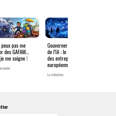
e peux pas me
Gouverner à la vitesse
Qwen3
er des GAFAM…
de l’IA : le nouveau défi
revie
je me soigne !
des entreprises
guerr
européennes
Varandat
Laurent 
La rédaction
etter