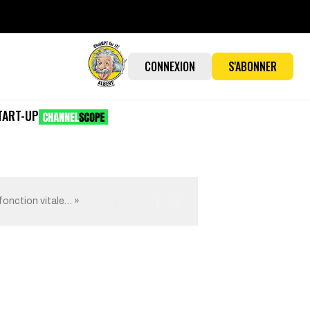
CONNEXION
S'ABONNER
TART-UP
fonction vitale… »