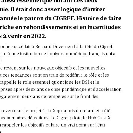
é aussi essentiel que durant ces deux
. Il était donc assez logique d’inviter
nnée le patron du CIGREF. Histoire de faire
 riche en rebondissements et en incertitudes
s à venir en 2022.
oche succédait à Bernard Duverneuil à la tête du Cigref.
au à une institution de l’univers numérique français qui a
 !
 revient sur les nouveaux objectifs et les nouvelles
ces tendances sont en train de redéfinir le rôle et les
 rappelle le rôle essentiel qu’ont joué les DSI et le
eprises après deux ans de crise pandémique et d’accélération
également deux ans de tempêtes sur le front des
revenir sur le projet Gaia-X qui a pris du retard et a été
taculaires défections. Le Cigref pilote le Hub Gaia-X
rappeler les objectifs et faire un vrai point sur l’état
.