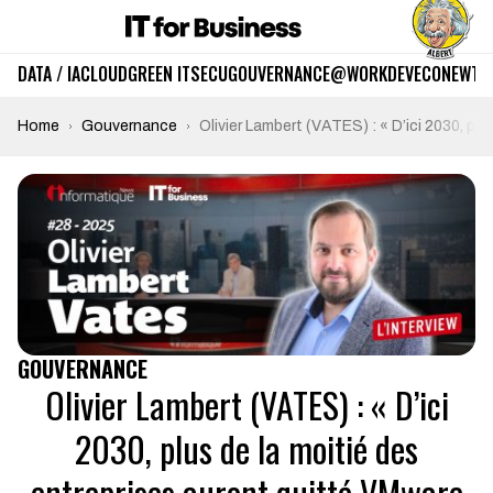
DATA / IA
CLOUD
GREEN IT
SECU
GOUVERNANCE
@WORK
DEV
ECO
NEWTE
Home
Gouvernance
Olivier Lambert (VATES) : « D’ici 2030, p
GOUVERNANCE
Olivier Lambert (VATES) : « D’ici
2030, plus de la moitié des
entreprises auront quitté VMware