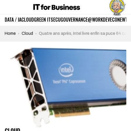
DATA / IA
CLOUD
GREEN IT
SECU
GOUVERNANCE
@WORK
DEV
ECO
NEWTE
Home
Cloud
Quatre ans après, Intel livre enfin sa puce 64 cœu
CLOUD