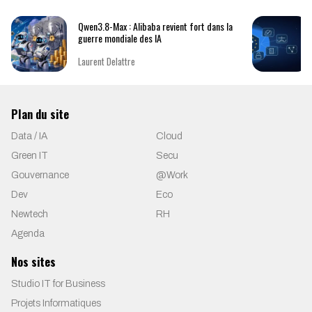
Qwen3.8-Max : Alibaba revient fort dans la
guerre mondiale des IA
Laurent Delattre
Plan du site
Data / IA
Cloud
Green IT
Secu
Gouvernance
@Work
Dev
Eco
Newtech
RH
Agenda
Nos sites
Studio IT for Business
Projets Informatiques