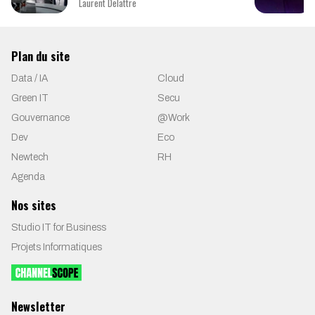
Laurent Delattre
Plan du site
Data / IA
Cloud
Green IT
Secu
Gouvernance
@Work
Dev
Eco
Newtech
RH
Agenda
Nos sites
Studio IT for Business
Projets Informatiques
Newsletter