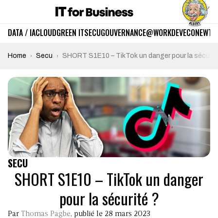
DATA / IA
CLOUD
GREEN IT
SECU
GOUVERNANCE
@WORK
DEV
ECO
NEWTE
Home
Secu
SHORT S1E10 – TikTok un danger pour la sécurit
SECU
SHORT S1E10 – TikTok un danger
pour la sécurité ?
Par
Thomas Pagbe
, publié le 28 mars 2023