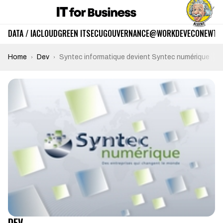
DATA / IA
CLOUD
GREEN IT
SECU
GOUVERNANCE
@WORK
DEV
ECO
NEWTE
Home
Dev
Syntec informatique devient Syntec numérique
DEV