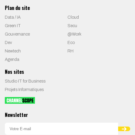
Plan du site
Data / IA
Cloud
Green IT
Secu
Gouvernance
@Work
Dev
Eco
Newtech
RH
Agenda
Nos sites
Studio IT for Business
Projets Informatiques
Newsletter