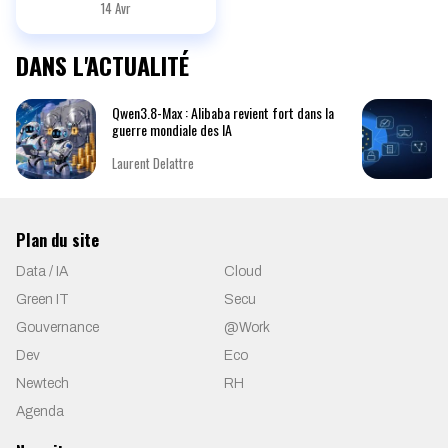
14 Avr
DANS L'ACTUALITÉ
Qwen3.8-Max : Alibaba revient fort dans la
guerre mondiale des IA
Laurent Delattre
Plan du site
Data / IA
Cloud
Green IT
Secu
Gouvernance
@Work
Dev
Eco
Newtech
RH
Agenda