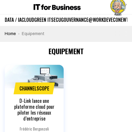
DATA / IA
CLOUD
GREEN IT
SECU
GOUVERNANCE
@WORK
DEV
ECO
NEWTE
Home
Equipement
EQUIPEMENT
CHANNELSCOPE
D-Link lance une
plateforme cloud pour
piloter les réseaux
d’entreprise
Frédéric Bergonzoli