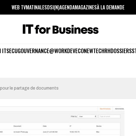
WEB TV
MATINALES
DSI(N)
AGENDA
MAGAZINES
À LA DEMANDE
 IT
SECU
GOUVERNANCE
@WORK
DEV
ECO
NEWTECH
RH
DOSSIERS
S
pour le partage de documents