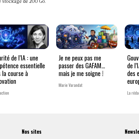
e stockage de 200 Go.
rité de l’IA : une
Je ne peux pas me
Gouv
étence essentielle
passer des GAFAM…
de l’
 la course à
mais je me soigne !
des 
novation
euro
Marie Varandat
action
La réda
Nos sites
Newsl