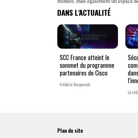
mobiles, mais également un espace d
DANS L'ACTUALITÉ
SCC France atteint le
Sécu
sommet du programme
comp
partenaires de Cisco
dans
l’in
Frédéric Bergonzoli
La réd
Plan du site