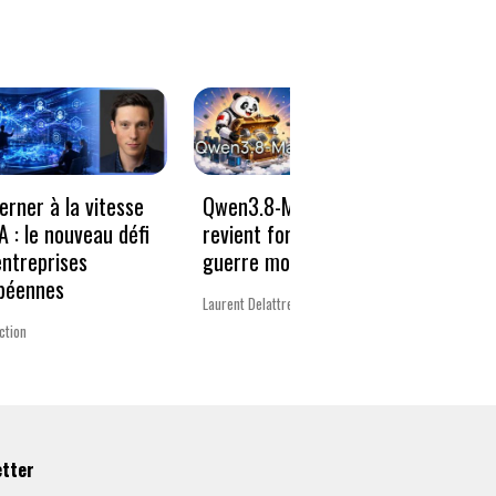
erner à la vitesse
Qwen3.8-Max : Alibaba
AI Ac
IA : le nouveau défi
revient fort dans la
vraim
entreprises
guerre mondiale des IA
entre
péennes
2026
Laurent Delattre
ction
Guillaum
etter