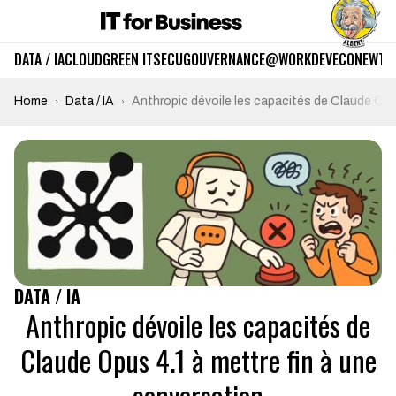
DATA / IA
CLOUD
GREEN IT
SECU
GOUVERNANCE
@WORK
DEV
ECO
NEWTE
Home
Data / IA
Anthropic dévoile les capacités de Claude Opu
DATA / IA
Anthropic dévoile les capacités de
Claude Opus 4.1 à mettre fin à une
conversation