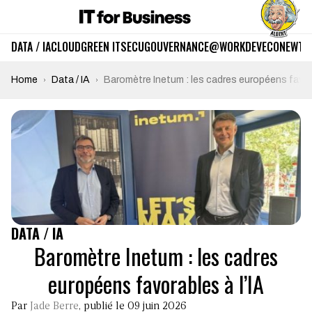
DATA / IA
CLOUD
GREEN IT
SECU
GOUVERNANCE
@WORK
DEV
ECO
NEWTE
Home
Data / IA
Baromètre Inetum : les cadres européens favora
DATA / IA
Baromètre Inetum : les cadres
européens favorables à l’IA
Par
Jade Berre
, publié le 09 juin 2026