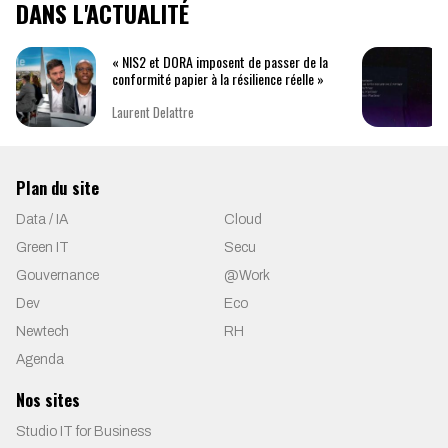
DANS L'ACTUALITÉ
« NIS2 et DORA imposent de passer de la
conformité papier à la résilience réelle »
Laurent Delattre
Plan du site
Data / IA
Cloud
Green IT
Secu
Gouvernance
@Work
Dev
Eco
Newtech
RH
Agenda
Nos sites
Studio IT for Business