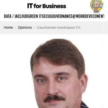
DATA / IA
CLOUD
GREEN IT
SECU
GOUVERNANCE
@WORK
DEV
ECO
NEWTE
Home
Opinions
Cauchemars numériques 3.0