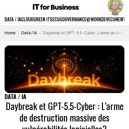
DATA / IA
CLOUD
GREEN IT
SECU
GOUVERNANCE
@WORK
DEV
ECO
NEWTE
Home
Data / IA
Daybreak et GPT-5.5-Cyber : L’arme de destruct
DATA / IA
Daybreak et GPT-5.5-Cyber : L’arme
de destruction massive des
vulnérabilités logicielles?