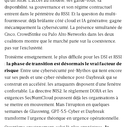
qu’un SIEM. L’accès au modèle, ses garde-fous, sa
disponibilité, sa gouvernance et son régime contractuel
entrent dans le périmètre du RSSI. Et la question du multi-
fournisseur, déjà brûlante côté cloud et IA générative, gagne
mécaniquement la cybersécurité. La présence simultanée de
Cisco, CrowdStrike ou Palo Alto Networks dans les deux
coalitions montre que le marché parie sur la coexistence,
pas sur l’exclusivité.
Troisième enseignement, le plus difficile pour les DSI et RSSI
:
la phase de transition est désormais le vrai facteur de
risque
. Entre une cybersécurité pré-Mythos qui tient encore
sur ses pieds et une cyber-résilience post-Daybreak qui se
construit en accéléré, les attaquants disposent d’une fenêtre
confortable. La directive NIS2, le règlement DORA et les
exigences SecNumCloud poussent déjà les organisations à
se mettre en mouvement. Mais l’irruption en quelques
semaines de Glasswing, GPT-5.5-Cyber et Daybreak
transforme l’urgence théorique en urgence opérationnelle.